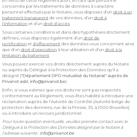
En vertu de cette réglementation, en tant que personne
concernée par les traitements de données à caractère
personnel effectués par le Notaire, vous disposez d’un
droit à un
traitement transparent
de vos données, d’un
droit à
l’information
et d’un
droit d’accès
.
Sous certaines conditions et dans des hypothèses strictement
définies, vous disposez également d’un
droit de
rectification
et
d’effacement
des données vous concernant ainsi
que d’un
droit d’opposition
à leur utilisation et d’un
droit à la
limitation du traitement
.
Vous pouvez exercer vos droits directement auprès du Notaire
ou auprès du Délégué à la Protection des Données qu’il a
désigné (
"Département DPO mutualisé du Notariat" auprès de
Privanot asbl
,
info@privanot.be
).
Enfin, si vous estimez que vos droits ne sont pas respectés
conformément au Règlement, vous êtes habilité à introduire une
réclamation auprès de l’Autorité de Contrôle (Autorité belge de
protection des données, rue de la Presse, 35, à 1000 Bruxelles)
ou à introduire un recours juridictionnel.
Pour toute question éventuelle, veuillez prendre contact avec le
Délégué à la Protection des Données désigné par le Notaire à
l’adresse suivante :
info@privanot.be