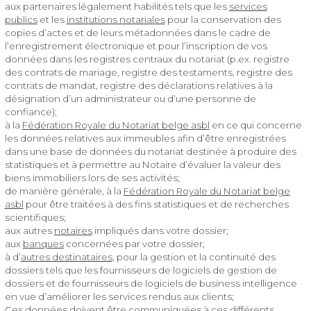
aux partenaires légalement habilités tels que les
services
publics
et les
institutions notariales
pour la conservation des
copies d’actes et de leurs métadonnées dans le cadre de
l’enregistrement électronique et pour l’inscription de vos
données dans les registres centraux du notariat (p.ex. registre
des contrats de mariage, registre des testaments, registre des
contrats de mandat, registre des déclarations relatives à la
désignation d’un administrateur ou d’une personne de
confiance);
à la
Fédération Royale du Notariat belge asbl
en ce qui concerne
les données relatives aux immeubles afin d’être enregistrées
dans une base de données du notariat destinée à produire des
statistiques et à permettre au Notaire d’évaluer la valeur des
biens immobiliers lors de ses activités;
de manière générale, à la
Fédération Royale du Notariat belge
asbl
pour être traitées à des fins statistiques et de recherches
scientifiques;
aux autres
notaires
impliqués dans votre dossier;
aux
banques
concernées par votre dossier;
à d’
autres destinataires
, pour la gestion et la continuité des
dossiers tels que les fournisseurs de logiciels de gestion de
dossiers et de fournisseurs de logiciels de business intelligence
en vue d’améliorer les services rendus aux clients;
Ces données doivent être communiquées à ces différents